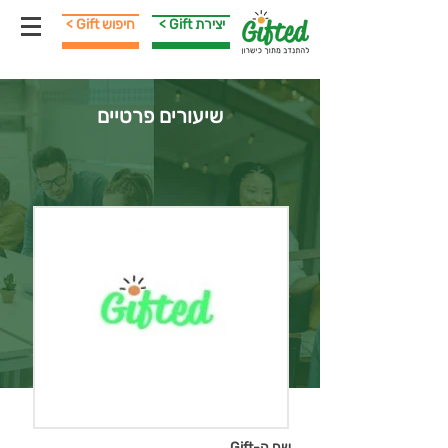
< Gift יצירת
< Gift חיפוש
שיעורים פרטיים
שם ה-Gift