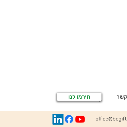
קשר
תירמו לנו
office@begif