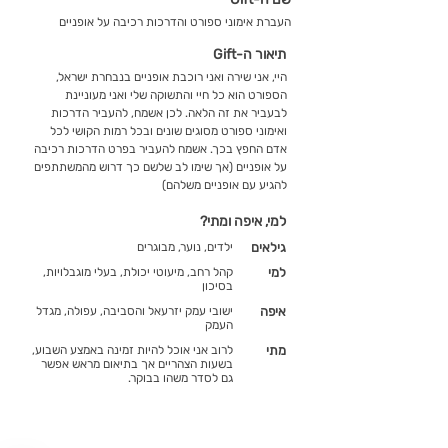
העברת אימוני ספורט והדרכות רכיבה על אופניים
תיאור ה-Gift
היי, אני שירה ואני רוכבת אופניים בנבחרת ישראל,
הספורט הוא כל חיי והתשוקה שלי ואני מעוניינת
לבעביר את זה הלאה. לכן אשמח, להעביר הדרכות
ואימוני ספורט מסוגים שונים ובכל רמות הקושי לכל
אדם החפץ בכך. אשמח להעביר בפרט הדרכות רכיבה
על אופניים (אך שימו לב שלשם כך דרוש מהמשתתפים
להגיע עם אופניים משלהם)
למי, איפה ומתי?
גילאים
ילדים, נוער, מבוגרים
למי
קהל רחב, מיעוטי יכולת, בעלי מוגבלויות,
בסיכון
איפה
ישובי עמק יזרעאל והסביבה, עפולה, מגדל
העמק
מתי
לרוב אני אוכל להיות זמינה באמצע השבוע,
בשעות הצהריים אך בתיאום מראש אפשר
גם לסדר משהו בבוקר.