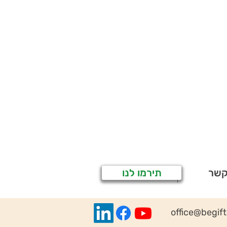
קשר
תירמו לנו
office@begif