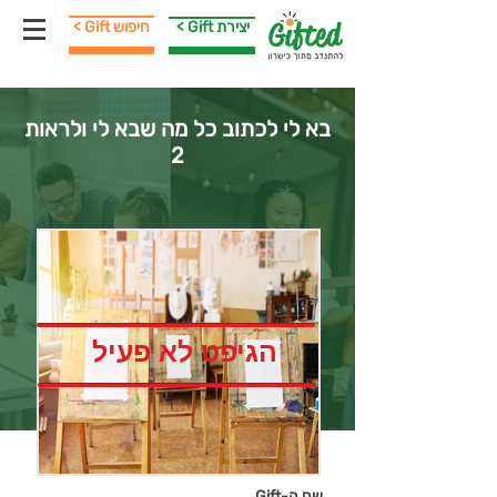
< Gift יצירת
< Gift חיפוש
בא לי לכתוב כל מה שבא לי ולראות
2
הגיפט לא פעיל
שם ה-Gift