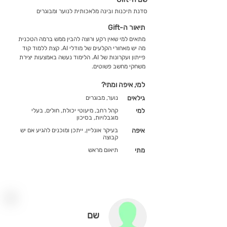
סדנת תיכנות ובינה מלאכותית לנוער ומבוגרים
תיאור ה-Gift
מתאים למי שאין רקע ורוצה להבין ממש ברמה הטכנית
מה יש מאחורי הקלעים של מודלי AI. קצת ללמוד קוד
פייתון ועקרונות של AI. הלימוד נעשה באמצעות יצירת
משחקי מחשב פשוטים.
למי, איפה ומתי?
גילאים
נוער, מבוגרים
למי
קהל רחב, מיעוטי יכולת, חולים, בעלי
מוגבלויות, בסיכון
איפה
בעיקר אונליין, ייתכן ומוכנים להגיע אם יש
קבוצה
מתי
תיאום מראש
שם