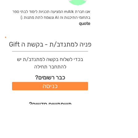
אנו חברת mAIk המציעה תכניות לימוד לבתי ספר
בתחומי התיכנות וה AI ונשמח לתת מתנות :)
quote
פניה למתנדב/ת - בקשת ה Gift
בכדי לשלוח בקשה למתנדב/ת יש
להתחבר תחילה
כבר רשומים?
כניסה
משתמשים חדשים?
רישום מהיר
תודות שהמתנדב/ת קיבל/ה