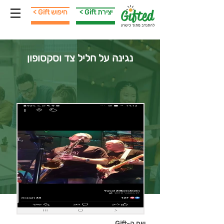
< Gift יצירת
< Gift חיפוש
נגינה על חליל צד וסקסופון
שם ה-Gift