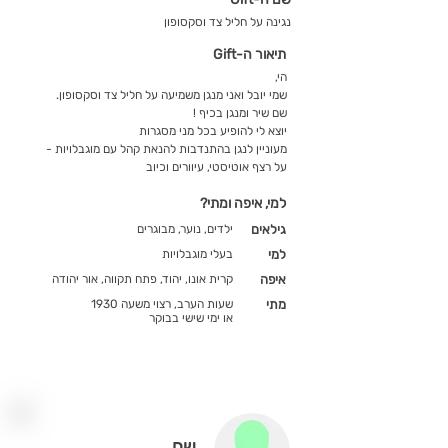
נגינה על חליל צד וסקסופון
תיאור ה-Gift
הי,
שמי יובל ואני מנגן משמיעה על חליל צד וסקסופון.
שם שיר ומנגן בכיף !
יוצא לי להופיע בכל מני מסגרות
מעוניין לנגן בהתנדבות להנאת קהל עם מוגבלויות -
על רצף אוטיסטי, עיוורים וכיוב
למי, איפה ומתי?
גילאים
ילדים, נוער, מבוגרים
למי
בעלי מוגבלויות
איפה
קרית אונו, יהוד, פתח תקווה, אור יהודה
מתי
שעות הערב, רצוי משעה 1930
או ימי שישי בבוקר
שם