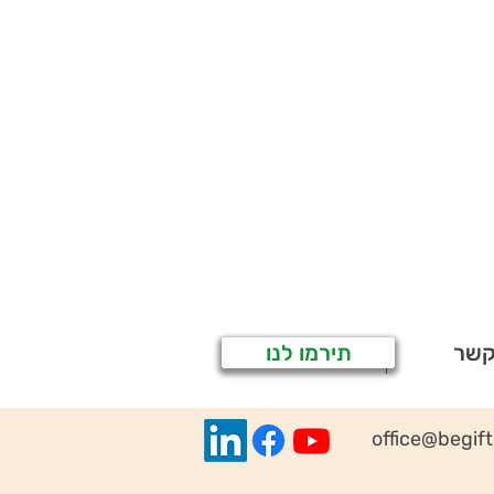
קשר
תירמו לנו
office@begif