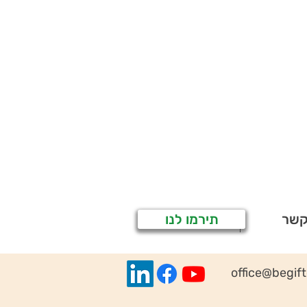
קשר
תירמו לנו
office@begif