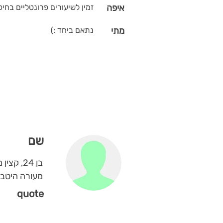
איפה
זמין לשיעורים פרונטליים בחיפ
מתי
נתאם ביחד :)
שם
בן 24, קצין משוחרר. בימים אלה מתמיין ללימודי רפואה ומתנדב במד״א כחובש.
מעורה היטב 
quote