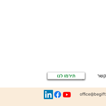
קשר
תירמו לנו
office@begif