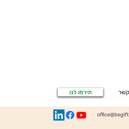
קשר
תירמו לנו
office@begif