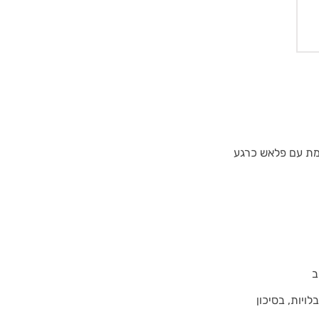
למת עם פלאש כרגע
ב
לויות, בסיכון