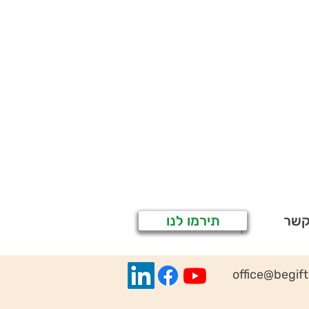
קשר
תירמו לנו
office@begif