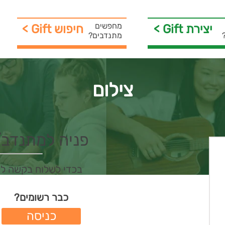
מחפשים
< Gift יצירת
< Gift חיפוש
מתנדבים?
צילום
פניה למתנדב/ת 
בכדי לשלוח בקשה ל
כבר רשומים?
כניסה