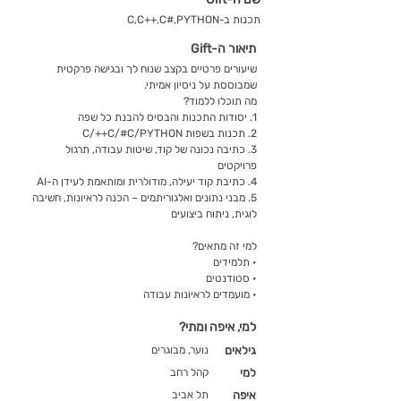
תכנות ב-C,C++,C#,PYTHON
תיאור ה-Gift
שיעורים פרטיים בקצב שנוח לך ובגישה פרקטית
שמבוססת על ניסיון אמיתי.
מה תוכלו ללמוד?
1. יסודות התכנות והבסיס להבנת כל שפה
2. תכנות בשפות C/++C/#C/PYTHON
3. כתיבה נכונה של קוד, שיטות עבודה, תרגול
פרויקטים
4. כתיבת קוד יעילה, מודולרית ומותאמת לעידן ה-AI
5. מבני נתונים ואלגוריתמים – הכנה לראיונות, חשיבה
לוגית, ניתוח ביצועים
למי זה מתאים?
• תלמידים
• סטודנטים
• מועמדים לראיונות עבודה
למי, איפה ומתי?
גילאים
נוער, מבוגרים
למי
קהל רחב
איפה
תל אביב