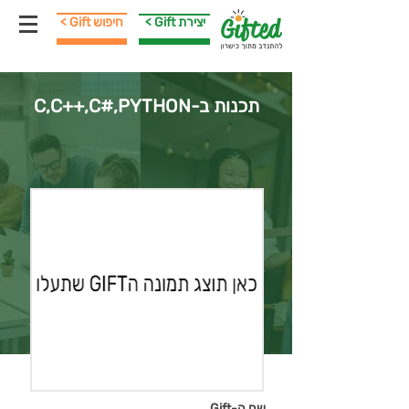
< Gift יצירת
< Gift חיפוש
תכנות ב-C,C++,C#,PYTHON
שם ה-Gift