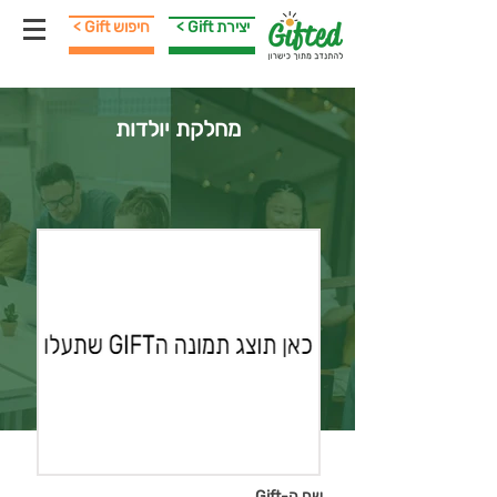
< Gift יצירת
< Gift חיפוש
מחלקת יולדות
שם ה-Gift