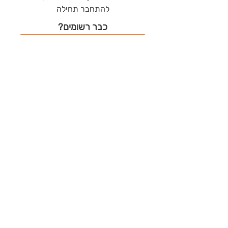
להתחבר תחילה
כבר רשומים?
כניסה
משתמשים חדשים?
רישום מהיר
תודות שהמתנדב/ת קיבל/ה