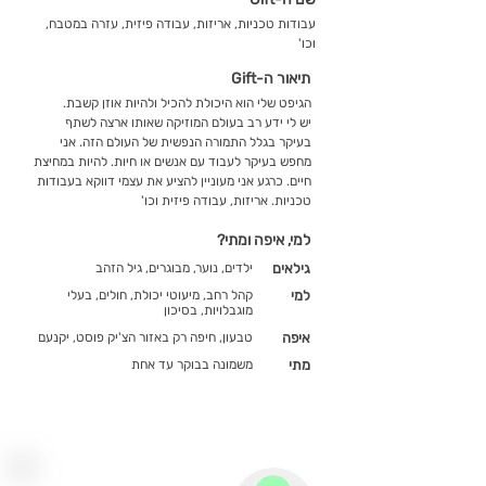
עבודות טכניות, אריזות, עבודה פיזית, עזרה במטבח,
וכו'
תיאור ה-Gift
הגיפט שלי הוא היכולת להכיל ולהיות אוזן קשבת.
יש לי ידע רב בעולם המוזיקה שאותו ארצה לשתף
בעיקר בגלל התמורה הנפשית של העולם הזה. אני
מחפש בעיקר לעבוד עם אנשים או חיות. להיות במחיצת
חיים. כרגע אני מעוניין להציע את עצמי דווקא בעבודות
טכניות. אריזות, עבודה פיזית וכו'
למי, איפה ומתי?
גילאים
ילדים, נוער, מבוגרים, גיל הזהב
למי
קהל רחב, מיעוטי יכולת, חולים, בעלי
מוגבלויות, בסיכון
איפה
טבעון, חיפה רק באזור הצ'יק פוסט, יקנעם
מתי
משמונה בבוקר עד אחת