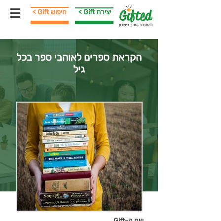
< Gift יצירת
< Gift חיפוש
הקראת ספרים לאוהבי ספר בכל
גיל
שם ה-Gift