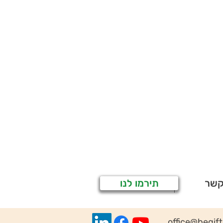
קשר
תירמו לנו
office@begif