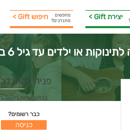
מחפשים
< Gift יצירת
< Gift חיפוש
מתנדבים?
תינוקות או ילדים עד גיל 6 בערך
פניה למתנדב/ת 
בכדי לשלוח בקשה ל
כבר רשומים?
כניסה