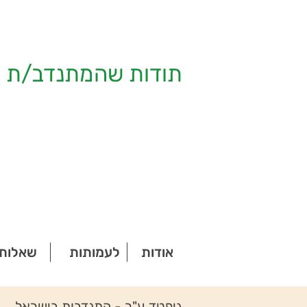
תודות שהמתנדב/ת ק
אודות
לעמותות
שאלות 
גיפטד ע"ר - התנדבות בישראל