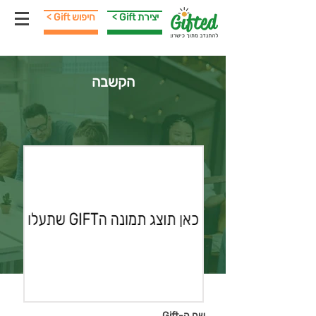
< Gift יצירת
< Gift חיפוש
הקשבה
שם ה-Gift